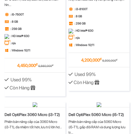
hìn...
: i3-8100T
: i5-7500T
: 8 GB
: 8 GB
: 256 GB
: 256 GB
: HD Intel® 630
: HD Intel® 630
: n/a
: n/a
: Windows 10/11
: Windows 10/11
đ
4,200,000
đ
5,300,000
đ
4,450,000
đ
5,560,000
Used 99%
Used 99%
Còn Hàng
Còn Hàng
Dell OptiPlex 3060 Micro (i3-T2)
Dell OptiPlex 5060 Micro (i5-T2)
Phiên bản nâng cấp của 3060 Micro
Phiên bản nâng cấp của 5060 Micro
(i3-T1), đa nhiệm tốt hơn, lưu trữ lớn hơ...
(i5-T1), gấp đôi RAM và dung lượng lưu
tr...