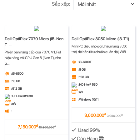
Sắp xếp:
Dell OptiPlex 7070 Micro (i5-Non
Dell OptiPlex 3050 Micro (i3-T1)
T-...
Mini PC Siêu nhỏ gọn, hiệu năng vượt
trội, độ bền tiêu chuẩn quân đội, Wifi...
Phiên bản nâng cấp của 7070 V1, Full
hiệu năng với CPU Gen 8 (Non T), nhỏ
: i3-6100T
g...
: 8 GB
: i5-8500
: 128 GB
: 16 GB
: HD Intel® 530
: 512 GB
: n/a
: UHD Intel® 630
: Windows 10/11
: n/a
:
đ
3,600,000
đ
3,950,000
đ
7,150,000
đ
10,300,000
Used 99%
Còn Hàng