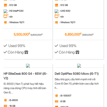
: 512 GB
: 512 GB
: HD Intel® 530
: UHD 630
: n/a
: n/a
: Windows 10/11
: Windows 10/11
đ
đ
5,500,000
6,850,000
đ
đ
6,800,000
7,650,000
Used 99%
Used 99%
Còn Hàng
Còn Hàng
HP EliteDesk 800 G4 - 65W (i5-
Dell OptiPlex 5080 Micro (i5-T1)
V2)
Siêu nhỏ gọn, cấu hình mạnh mẽ với
Core i5 Gen 10, phiên bản cao cấp tích
i5-8500 ( Non T) phát huy hết hiệu
h...
năng của dòng CPU máy tính để bàn
Gen 8,...
: i5-10500T
: i5-8500
: 8 GB
: 16 GB