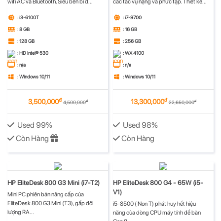
wifi AC và Bluetooth, Siêu bền bỉ đ...
các tác vụ nặng và phức tạp. Thiết kế...
: i3-6100T
: i7-9700
: 8 GB
: 16 GB
: 128 GB
: 256 GB
: HD Intel® 530
: WX 4100
: n/a
: n/a
: Windows 10/11
: Windows 10/11
đ
đ
3,500,000
13,300,000
đ
đ
4,500,000
22,650,000
Used 99%
Used 98%
Còn Hàng
Còn Hàng
HP EliteDesk 800 G3 Mini (i7-T2)
HP EliteDesk 800 G4 - 65W (i5-
V1)
Mini PC phiên bản nâng cấp của
EliteDesk 800 G3 Mini (T3), gấp đôi
i5-8500 ( Non T) phát huy hết hiệu
lượng RA...
năng của dòng CPU máy tính để bàn