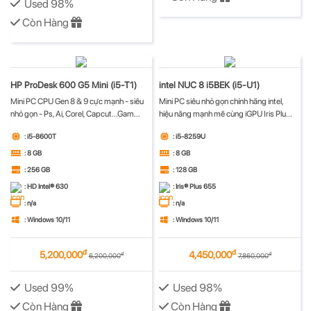
Used 98%
Còn Hàng
HP ProDesk 600 G5 Mini (i5-T1)
intel NUC 8 i5BEK (i5-U1)
Mini PC CPU Gen 8 & 9 cực mạnh - siêu
Mini PC siêu nhỏ gọn chính hãng intel,
nhỏ gọn - Ps, Ai, Corel, Capcut...Gam...
hiệu năng mạnh mẽ cùng iGPU Iris Plu...
: i5-8600T
: i5-8259U
: 8 GB
: 8 GB
: 256 GB
: 128 GB
: HD Intel® 630
: Iris® Plus 655
: n/a
: n/a
: Windows 10/11
: Windows 10/11
đ
đ
5,200,000
4,450,000
đ
đ
6,200,000
7,860,000
Used 99%
Used 98%
Còn Hàng
Còn Hàng