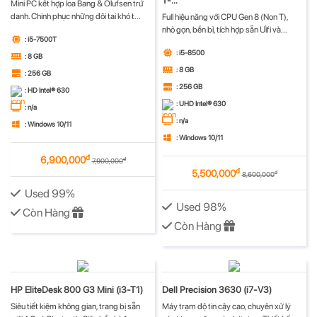
T-...
Mini PC kết hợp loa Bang & Olufsen trứ
danh. Chinh phục những đôi tai khó t...
Full hiệu năng với CPU Gen 8 (Non T),
nhỏ gọn, bền bỉ, tích hợp sẵn Ưifi và...
: i5-7500T
: i5-8500
: 8 GB
: 8 GB
: 256 GB
: 256 GB
: HD Intel® 630
: UHD Intel® 630
: n/a
: n/a
: Windows 10/11
: Windows 10/11
đ
6,900,000
đ
7,900,000
đ
5,500,000
đ
8,600,000
Used 99%
Used 98%
Còn Hàng
Còn Hàng
HP EliteDesk 800 G3 Mini (i3-T1)
Dell Precision 3630 (i7-V3)
Siêu tiết kiệm không gian, trang bị sẵn
Máy trạm độ tin cậy cao, chuyên xử lý