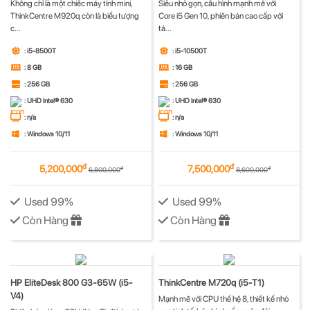
Không chỉ là một chiếc máy tính mini,
Siêu nhỏ gọn, cấu hình mạnh mẽ với
ThinkCentre M920q còn là biểu tượng
Core i5 Gen 10, phiên bản cao cấp với
c...
tả...
: i5-8500T
: i5-10500T
: 8 GB
: 16 GB
: 256 GB
: 256 GB
: UHD Intel® 630
: UHD Intel® 630
: n/a
: n/a
: Windows 10/11
: Windows 10/11
đ
đ
5,200,000
7,500,000
đ
đ
6,800,000
8,600,000
Used 99%
Used 99%
Còn Hàng
Còn Hàng
HP EliteDesk 800 G3-65W (i5-
ThinkCentre M720q (i5-T1)
V4)
Mạnh mẽ với CPU thế hệ 8, thiết kế nhỏ