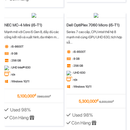
NEC MC-4 Mini (i5-T1)
Dell OptiPlex 7060 Micro (i5-T1)
Mạnh mẽ với Core i5 Gen 8, đầy đủ các
Series 7 cao cấp, CPU intel thế hệ 8
cổng kết nối và xuất hình, đa nhiệm m...
mạnh mẽ cùng iGPU UHD 630, tích hợp
sẵ...
: i5-8600T
: i5-8500T
: 8 GB
: 8 GB
: 256 GB
: 256 GB
: UHD Intel® 630
: UHD 630
: n/a
: n/a
: Windows 10/11
: Windows 10/11
đ
5,100,000
đ
7,560,000
đ
5,300,000
đ
6,300,000
Used 98%
Used 98%
Còn Hàng
Còn Hàng