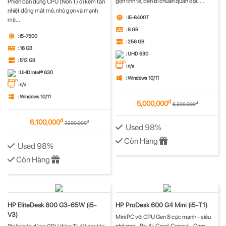
gọn tinh tế, bên bỉ chuẩn quân đội.....
Phiên bản dùng CPU (Non T) đi kèm tản
nhiệt đồng mát mẻ, nhỏ gọn và mạnh
: i5-8400T
mẽ...
: 8 GB
: i5-7500
: 256 GB
: 16 GB
: UHD 630
: 512 GB
: n/a
: UHD Intel® 630
: Windows 10/11
: n/a
: Windows 10/11
đ
5,000,000
đ
6,300,000
đ
6,100,000
đ
7,200,000
Used 98%
Còn Hàng
Used 98%
Còn Hàng
HP EliteDesk 800 G3-65W (i5-
HP ProDesk 600 G4 Mini (i5-T1)
V3)
Mini PC với CPU Gen 8 cực mạnh - siêu