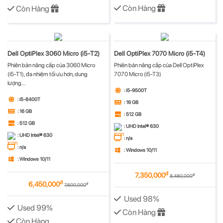
Còn Hàng
Còn Hàng
Dell OptiPlex 3060 Micro (i5-T2)
Dell OptiPlex 7070 Micro (i5-T4)
Phiên bản nâng cấp của 3060 Micro
Phiên bản nâng cấp của Dell OptiPlex
(i5-T1), đa nhiệm tối ưu hơn, dung
7070 Micro (i5-T3)
lượng...
: i5-9500T
: i5-8400T
: 16 GB
: 16 GB
: 512 GB
: 512 GB
: UHD Intel® 630
: UHD Intel® 630
: n/a
: n/a
: Windows 10/11
: Windows 10/11
đ
7,350,000
đ
8,480,000
đ
6,450,000
đ
7,600,000
Used 98%
Used 99%
Còn Hàng
Còn Hàng