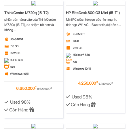
ThinkCentre M720q (i5-T2)
HP EliteDesk 800 G3 Mini (i5-T1)
phiên bản nâng cấp của ThinkCentre
Mini PC siêu nhỏ gọn, cấu hình mạnh,
M720q (i5-T1), đa nhiệm tốt hơn và
tích hợp Wifi AC + Bluetooth, độ bền c...
không...
: i5-6500T
: i5-8400T
: 8 GB
: 16 GB
: 256 GB
: 512 GB
: HD Intel® 530
: UHD 630
: n/a
: n/a
: Windows 10/11
: Windows 10/11
đ
4,250,000
đ
5,780,000
đ
6,650,000
đ
8,620,000
Used 98%
Used 98%
Còn Hàng
Còn Hàng