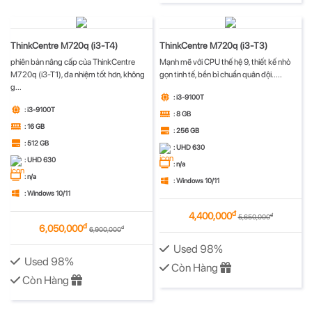
ThinkCentre M720q (i3-T4)
ThinkCentre M720q (i3-T3)
phiên bản nâng cấp của ThinkCentre
Mạnh mẽ với CPU thế hệ 9, thiết kế nhỏ
M720q (i3-T1), đa nhiệm tốt hơn, không
gọn tinh tế, bền bỉ chuẩn quân đội.....
g...
: i3-9100T
: i3-9100T
: 8 GB
: 16 GB
: 256 GB
: 512 GB
: UHD 630
: UHD 630
: n/a
: n/a
: Windows 10/11
: Windows 10/11
đ
4,400,000
đ
5,650,000
đ
6,050,000
đ
6,900,000
Used 98%
Used 98%
Còn Hàng
Còn Hàng