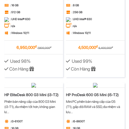
: 16 GB
: 8 GB
: 512 GB
: 256 GB
: UHD Intel® 630
: UHD Intel® 630
: n/a
: n/a
: Windows 10/11
: Windows 10/11
đ
đ
6,950,000
4,500,000
đ
đ
7,800,000
5,400,000
Used 98%
Used 99%
Còn Hàng
Còn Hàng
HP EliteDesk 800 G3 Mini (i3-T2)
HP ProDesk 600 G5 Mini (i5-T2)
Phiên bản nâng cấp của 800 G3 Mini
Mini PC phiên bản nâng cấp của G5
(i3-T1), đa nhiệm tốt hơn, không gian
(T1), gấp đôi RAM và SSD, đa nhiệm và
lư...
lưu...
: i3-6100T
: i5-8600T
: 16 GB
: 16 GB