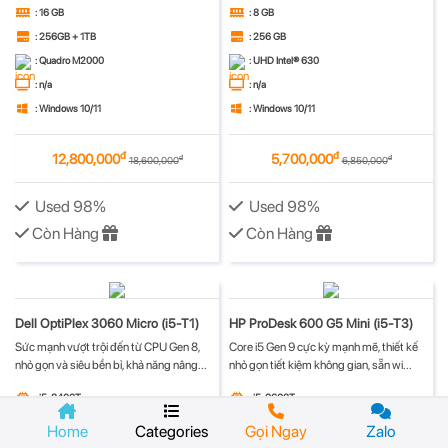
: 16 GB
: 8 GB
: 256GB + 1TB
: 256 GB
: Quadro M2000
: UHD Intel® 630
: n/a
: n/a
: Windows 10/11
: Windows 10/11
đ
đ
12,800,000
5,700,000
đ
đ
18,600,000
6,850,000
Used 98%
Used 98%
Còn Hàng
Còn Hàng
Dell OptiPlex 3060 Micro (i5-T1)
HP ProDesk 600 G5 Mini (i5-T3)
Sức mạnh vượt trội đến từ CPU Gen 8,
Core i5 Gen 9 cực kỳ mạnh mẽ, thiết kế
nhỏ gọn và siêu bền bỉ, khả năng nâng...
nhỏ gọn tiết kiệm không gian, sẵn wi...
: i5-8400T
: i5-9600T
: 8 GB
: 8 GB
Home
Categories
Gọi Ngay
Zalo
: 256 GB
: 256 GB