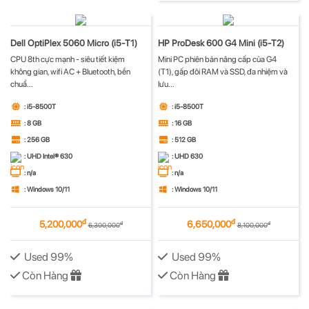
Dell OptiPlex 5060 Micro (i5-T1)
HP ProDesk 600 G4 Mini (i5-T2)
CPU 8th cực mạnh - siêu tiết kiệm
Mini PC phiên bản nâng cấp của G4
không gian, wifi AC + Bluetooth, bền
(T1), gấp đôi RAM và SSD, đa nhiệm và
chuẩ...
lưu...
: i5-8500T
: i5-8500T
: 8 GB
: 16 GB
: 256 GB
: 512 GB
: UHD Intel® 630
: UHD 630
: n/a
: n/a
: Windows 10/11
: Windows 10/11
đ
đ
5,200,000
6,650,000
đ
đ
6,300,000
8,100,000
Used 99%
Used 99%
Còn Hàng
Còn Hàng