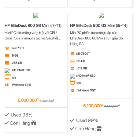
HP EliteDesk 800 G3 Mini (i7-T1)
HP EliteDesk 800 G3 Mini (i5-T4)
Mini PC hiệu năng vượt trội với CPU
Mini PC phiên bản nâng cấp của
Core i7, đa nhiệm, đa tác vụ. Siêu tiết...
EliteDesk 800 G3 Mini (T3), gấp đôi
lượng RA...
: i7-6700T
: i5-7500T
: 8 GB
: 16 GB
: 256 GB
: 512 GB
: HD Intel® 530
: HD Intel® 630
: n/a
: n/a
: Windows 10/11
: Windows 10/11
đ
5,000,000
đ
6,100,000
đ
6,100,000
đ
6,900,000
Used 98%
Used 99%
Còn Hàng
Còn Hàng