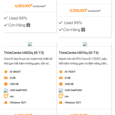
đ
4,350,000
đ
5,400,000
đ
4,200,000
đ
5,200,000
Used 98%
Used 99%
Còn Hàng
Còn Hàng
ThinkCentre M920q (i5-T3)
ThinkCentre M910q (i5-T3)
Core i5 Gen 9 cực kỳ mạnh mẽ, thiết kế
Mạnh mẽ với CPU Core i5-7500T, siêu
nhỏ gọn tiết kiệm không gian, sẵn wi...
tiết kiệm không gian và điện năng, bền...
: i5-9500T
: i5-7500T
: 8 GB
: 8 GB
: 256 GB
: 256 GB
: UHD Intel® 630
: UHD Intel® 630
: n/a
: n/a
: Windows 10/11
: Windows 10/11
đ
đ