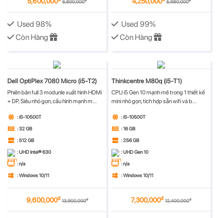
5,600,000
4,250,000
đ
đ
6,800,000
5,980,000
Used 98%
Used 99%
Còn Hàng
Còn Hàng
Dell OptiPlex 7080 Micro (i5-T2)
Thinkcentre M80q (i5-T1)
Phiên bản full 3 modunle xuất hình HDMi
CPU i5 Gen 10 mạnh mẽ trong 1 thiết kế
+ DP, Siêu nhỏ gọn, cấu hình mạnh m...
mini nhỏ gọn, tích hợp sẵn wifi và b...
: i5-10500T
: i5-10500T
: 32 GB
: 16 GB
: 512 GB
: 256 GB
: UHD Intel® 630
: UHD Gen 10
: n/a
: n/a
: Windows 10/11
: Windows 10/11
đ
đ
9,600,000
7,300,000
đ
đ
13,900,000
12,400,000