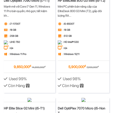
Dell Optiplex 7090 Micro (i7-T1)
HP EliteDesk 800 G3 Mini (i5-T2)
Mạnh mẽ với Core i7 Gen 11, Windows
Mini PC phiên bản nâng cấp của
11 Pro bản quyền, nhỏ gọn, tiết kiệm
EliteDesk 800 G3 Mini (T2), gấp đôi
kh...
lượng RA...
: i7-11700T
: i5-6500T
: 16 GB
: 16 GB
: 256 GB
: 512 GB
: UHD 750
: HD Intel® 530
: n/a
: n/a
: Windows 11 Pro
: Windows 10/11
đ
đ
9,850,000
5,900,000
đ
đ
14,300,000
7,200,000
Used 99%
Used 98%
Còn Hàng
Còn Hàng
HP Elite Slice G2 Mini (i5-T1)
Dell OptiPlex 7070 Micro (i5-Non