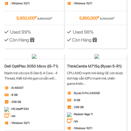
: Windows 10/11
: Windows 10/11
đ
đ
5,950,000
5,850,000
đ
đ
6,900,000
6,700,000
Used 99%
Used 98%
Còn Hàng
Còn Hàng
Dell OptiPlex 3050 Micro (i5-T1)
ThinkCentre M715q (Ryzen 5-R1)
Mạnh mẽ với core i5 Gen 6, 4 Core - 4
CPU AMD mạnh mẽ dòng GE còn được
Thread, thiết kế nhỏ gọn có sẵn wifi...
tích hợp sẵn iGPU mạnh mẽ, chiến
game khôn...
: i5-6500T
: Ryzen 5 Pro 2400GE
: 8 GB
: 8 GB
: 256 GB
: 256 GB
: HD Intel® 530
: Radeon Vega 11
: n/a
: n/a
: Windows 10/11
: Windows 10/11