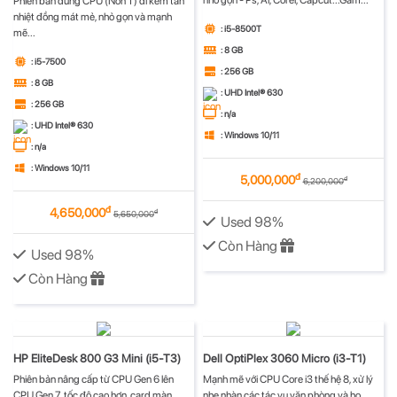
nhỏ gọn - Ps, Ai, Corel, Capcut...Gam...
Phiên bản dùng CPU (Non T) đi kèm tản
nhiệt đồng mát mẻ, nhỏ gọn và mạnh
: i5-8500T
mẽ...
: 8 GB
: i5-7500
: 256 GB
: 8 GB
: UHD Intel® 630
: 256 GB
: n/a
: UHD Intel® 630
: Windows 10/11
: n/a
: Windows 10/11
đ
5,000,000
đ
6,200,000
đ
4,650,000
đ
5,650,000
Used 98%
Còn Hàng
Used 98%
Còn Hàng
HP EliteDesk 800 G3 Mini (i5-T3)
Dell OptiPlex 3060 Micro (i3-T1)
Phiên bản nâng cấp từ CPU Gen 6 lên
Mạnh mẽ với CPU Core i3 thế hệ 8, xử lý
CPU Gen 7, tốc độ cao hơn, card màn
nhẹ nhàn các tác vụ văn phòng và họ...