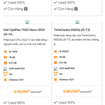
Used 99%
Used 98%
Còn Hàng
Còn Hàng
Dell OptiPlex 7050 Micro-65W
ThinkCentre M920q (i5-T2)
(i5-V4...
Phiên bản nâng cấp của ThinkCentre
M920q (i5-T1), đa nhiệm tốt hơn, không
Phiên bản CPU ( Non T) tản nhiệt đồng
g...
nguyên chất, cực kỳ mát mẻ, thiết kế...
: i5-8500T
: i5-7500
: 16 GB
: 16 GB
: 512 GB
: 512 GB
: UHD Intel® 630
: UHD Intel® 630
: n/a
: n/a
: Windows 10/11
: Windows 10/11
đ
đ
6,850,000
6,100,000
đ
8,600,000
đ
7,300,000
Used 99%
Used 98%