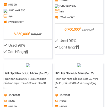
: 256 GB
: 512 GB
: UHD Intel® 630
: UHD Intel® 630
: n/a
: n/a
: Windows 10/11
: Windows 10/11
đ
6,700,000
đ
8,500,000
đ
6,850,000
đ
7,800,000
Used 99%
Used 98%
Còn Hàng
Còn Hàng
Dell OptiPlex 5080 Micro (i5-T2 )
HP Elite Slice G2 Mini (i5-T2)
Phiên bản của 5080 T1, siêu nhỏ gọn,
Phiên bản nâng cấp của Slice G2 Mini
cấu hình mạnh mẽ với Core i5 Gen 10,
(i5-T1), Gấp đôi RAM và dung lượng
p...
lưu...
: i5-10500T
: i5-7500T
: 32GB
: 16 GB
: 512 GB
: 512GB