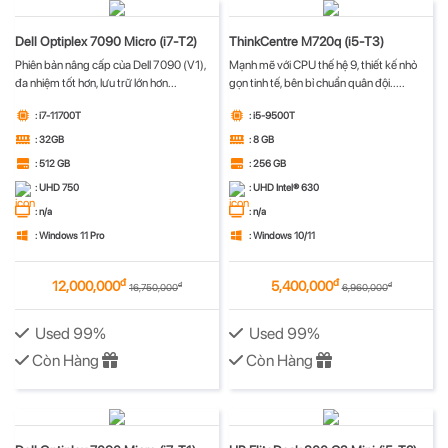
Dell Optiplex 7090 Micro (i7-T2)
ThinkCentre M720q (i5-T3)
Phiên bản nâng cấp của Dell 7090 (V1),
Mạnh mẽ với CPU thế hệ 9, thiết kế nhỏ
đa nhiệm tốt hơn, lưu trữ lớn hơn...
gọn tinh tế, bên bỉ chuẩn quân đội.....
: i7-11700T
: i5-9500T
: 32GB
: 8 GB
: 512 GB
: 256 GB
: UHD 750
: UHD Intel® 630
: n/a
: n/a
: Windows 11 Pro
: Windows 10/11
đ
đ
12,000,000
5,400,000
đ
đ
16,750,000
6,960,000
Used 99%
Used 99%
Còn Hàng
Còn Hàng