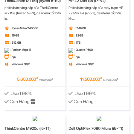
ThinkCentre M715q (Ryzen 5-R2)
HP Z2 Mini G4 (i7-V2)
phiên bản nâng cấp của ThinkCentre
Phiên bản nâng cấp của máy trạm HP
M715q (Ryzen 5-R1), đa nhiệm tốt hơn,
Z2 Mini G4 (i7-V1), đa nhiệm tốt hơn,
lư...
kh...
: Ryzen 5 Pro 2400GE
: i7-8700
: 16 GB
: 32GB
: 512 GB
: 1TB
: Radeon Vega 11
: Quadro P600
: n/a
: n/a
: Windows 10/11
: Windows 10/11
đ
đ
5,650,000
11,500,000
đ
đ
7,600,000
17,400,000
Used 98%
Used 99%
Còn Hàng
Còn Hàng
ThinkCentre M920q (i5-T1)
Dell OptiPlex 7080 Micro (i5-T1)