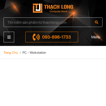
093-898-1733
Menu
Trang Chủ
PC - Workstation