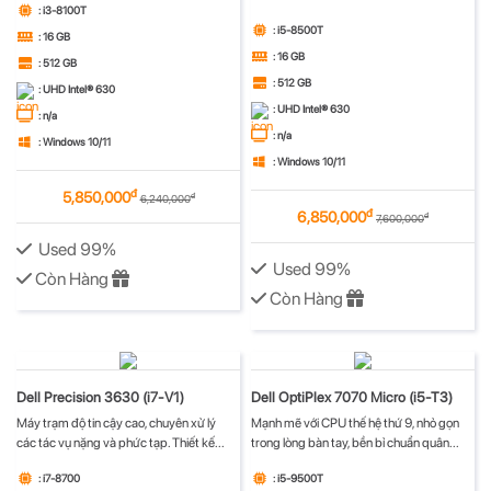
: i3-8100T
: i5-8500T
: 16 GB
: 16 GB
: 512 GB
: 512 GB
: UHD Intel® 630
: UHD Intel® 630
: n/a
: n/a
: Windows 10/11
: Windows 10/11
đ
5,850,000
đ
6,240,000
đ
6,850,000
đ
7,600,000
Used 99%
Used 99%
Còn Hàng
Còn Hàng
Dell Precision 3630 (i7-V1)
Dell OptiPlex 7070 Micro (i5-T3)
Máy trạm độ tin cậy cao, chuyên xử lý
Mạnh mẽ với CPU thế hệ thứ 9, nhỏ gọn
các tác vụ nặng và phức tạp. Thiết kế...
trong lòng bàn tay, bền bỉ chuẩn quân...
: i7-8700
: i5-9500T