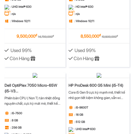
: UHD Intel® 630
: HD Intel® 630
: n/a
: n/a
: Windows 10/11
: Windows 10/11
đ
đ
9,500,000
8,550,000
đ
đ
14,700,000
10,500,000
Used 99%
Used 99%
Còn Hàng
Còn Hàng
Dell OptiPlex 7050 Micro-65W
HP ProDesk 600 G5 Mini (i5-T4)
(i5-V3...
Core i5 Gen 9 cực kỳ mạnh mẽ, thiết kế
nhỏ gọn tiết kiệm không gian, sẵn wi...
Phiên bản CPU ( Non T) tản nhiệt đồng
nguyên chất, cực kỳ mát mẻ, thiết kế...
: i5-9600T
: i5-7500
: 16 GB
: 8 GB
: 512 GB
: 256 GB
: UHD Intel® 630