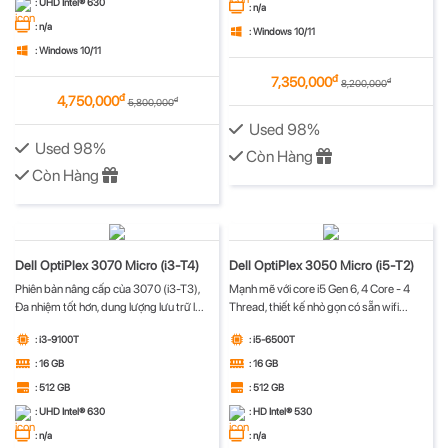
: UHD Intel® 630
: n/a
: n/a
: Windows 10/11
: Windows 10/11
đ
7,350,000
đ
8,200,000
đ
4,750,000
đ
5,800,000
Used 98%
Used 98%
Còn Hàng
Còn Hàng
Dell OptiPlex 3070 Micro (i3-T4)
Dell OptiPlex 3050 Micro (i5-T2)
Phiên bản nâng cấp của 3070 (i3-T3),
Mạnh mẽ với core i5 Gen 6, 4 Core - 4
Đa nhiệm tốt hơn, dung lượng lưu trữ l...
Thread, thiết kế nhỏ gọn có sẵn wifi...
: i3-9100T
: i5-6500T
: 16 GB
: 16 GB
: 512 GB
: 512 GB
: UHD Intel® 630
: HD Intel® 530
: n/a
: n/a