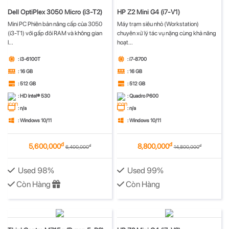
Dell OptiPlex 3050 Micro (i3-T2)
HP Z2 Mini G4 (i7-V1)
Mini PC Phiên bản nâng cấp của 3050
Máy trạm siêu nhỏ (Workstation)
(i3-T1) với gấp đôi RAM và không gian
chuyên xử lý tác vụ nặng cùng khả năng
l...
hoạt...
: i3-6100T
: i7-8700
: 16 GB
: 16 GB
: 512 GB
: 512 GB
: HD Intel® 530
: Quadro P600
: n/a
: n/a
: Windows 10/11
: Windows 10/11
đ
đ
5,600,000
8,800,000
đ
đ
6,400,000
14,800,000
Used 98%
Used 99%
Còn Hàng
Còn Hàng