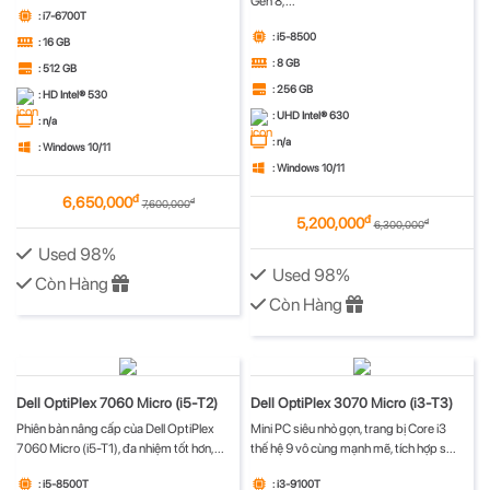
Gen 8,...
: i7-6700T
: i5-8500
: 16 GB
: 8 GB
: 512 GB
: 256 GB
: HD Intel® 530
: UHD Intel® 630
: n/a
: n/a
: Windows 10/11
: Windows 10/11
đ
6,650,000
đ
7,600,000
đ
5,200,000
đ
6,300,000
Used 98%
Used 98%
Còn Hàng
Còn Hàng
Dell OptiPlex 7060 Micro (i5-T2)
Dell OptiPlex 3070 Micro (i3-T3)
Phiên bản nâng cấp của Dell OptiPlex
Mini PC siêu nhỏ gọn, trang bị Core i3
7060 Micro (i5-T1), đa nhiệm tốt hơn,...
thế hệ 9 vô cùng mạnh mẽ, tích hợp s...
: i5-8500T
: i3-9100T