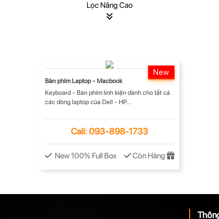
New
Bàn phím Laptop - Macbook
Keyboard - Bàn phím linh kiện dành cho tất cả
các dòng laptop của Dell - HP...
Call: 093-898-1733
New 100% Full Box
Còn Hàng
Thông