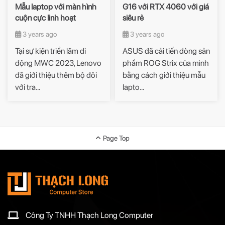
Mẫu laptop với màn hình
G16 với RTX 4060 với giá
cuộn cực linh hoạt
siêu rẻ
3 years ago
3 years ago
Tại sự kiện triển lãm di
ASUS đã cải tiến dòng sản
động MWC 2023, Lenovo
phẩm ROG Strix của mình
đã giới thiệu thêm bộ đôi
bằng cách giới thiệu mẫu
với tra...
lapto...
Page Top
Công Ty TNHH Thạch Long Computer